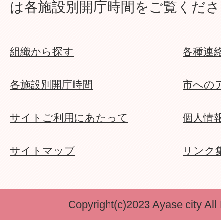
は各施設別開庁時間をご覧くださ
組織から探す
各種連
各施設別開庁時間
市への
サイトご利用にあたって
個人情
サイトマップ
リンク
Copyright(c)2023 Ayase city All