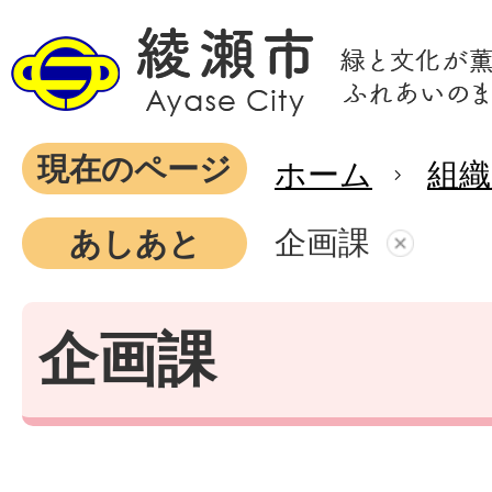
現在のページ
ホーム
組織
企画課
あしあと
企画課