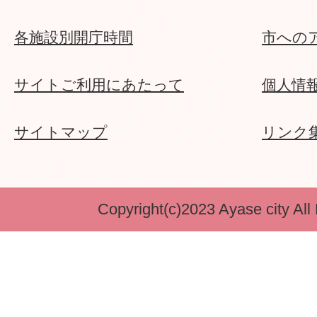
各施設別開庁時間
市への
サイトご利用にあたって
個人情
サイトマップ
リンク
Copyright(c)2023 Ayase city All