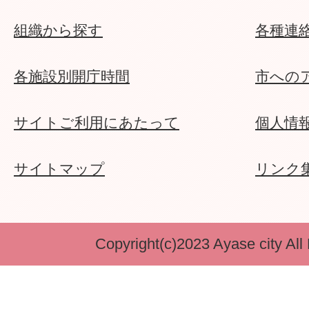
組織から探す
各種連
各施設別開庁時間
市への
サイトご利用にあたって
個人情
サイトマップ
リンク
Copyright(c)2023 Ayase city All