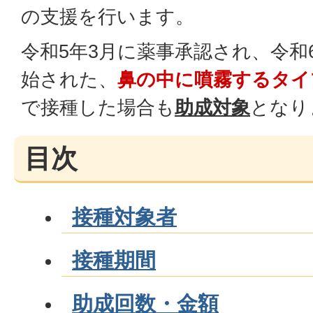
の支援を行います。
令和5年3月に薬事承認され、令和
始された、
鼻の中に噴霧するタイ
で接種した場合も
助成対象
となり
目次
接種対象者
接種期間
助成回数・金額