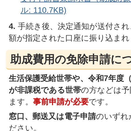
ル: 110.7KB)
4.
手続き後、決定通知が送付され
額が指定された口座に振り込まれ
助成費用の免除申請に
生活保護受給世帯や、令和7年度
が非課税である世帯
の方などは予
ます。
事前申請が必
要
です。
窓口、郵送又は電子申請
のいずれ
ださい。