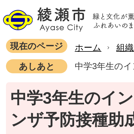
現在のページ
ホーム
組織
中学3年生の
あしあと
中学3年生のイ
ンザ予防接種助