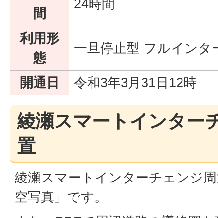
24時間
間
利用形
一旦停止型 フルインタ
態
開通日
令和3年3月31日12時
綾瀬スマートインター
置
綾瀬スマートインターチェンジ周
空写真」です。