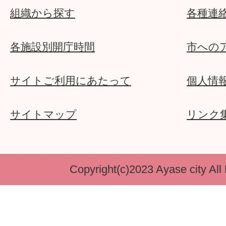
組織から探す
各種連
各施設別開庁時間
市への
サイトご利用にあたって
個人情
サイトマップ
リンク
Copyright(c)2023 Ayase city All