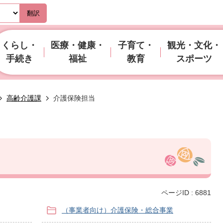
翻訳
くらし・
医療・健康・
子育て・
観光・文化・
手続き
福祉
教育
スポーツ
高齢介護課
介護保険担当
ページID :
6881
（事業者向け）介護保険・総合事業