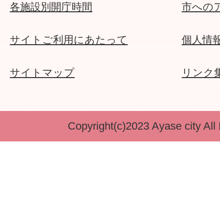
各施設別開庁時間
市への
サイトご利用にあたって
個人情
サイトマップ
リンク
Copyright(c)2023 Ayase city All