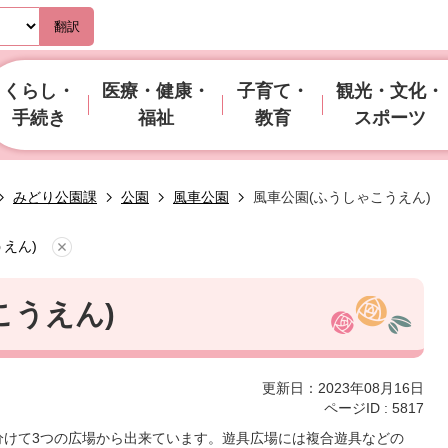
翻訳
くらし・
医療・健康・
子育て・
観光・文化・
手続き
福祉
教育
スポーツ
みどり公園課
公園
風車公園
風車公園(ふうしゃこうえん)
えん)
こうえん)
更新日：2023年08月16日
ページID :
5817
けて3つの広場から出来ています。遊具広場には複合遊具などの