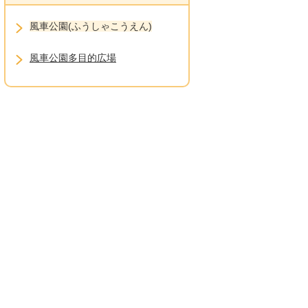
風車公園(ふうしゃこうえん)
風車公園多目的広場