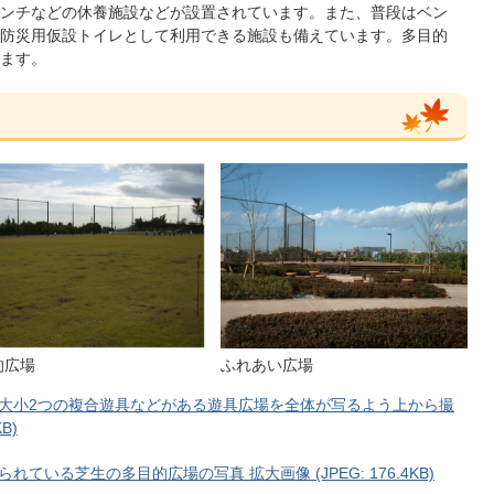
ンチなどの休養施設などが設置されています。また、普段はベン
防災用仮設トイレとして利用できる施設も備えています。多目的
ます。
ふれあい広場
的広場
大小2つの複合遊具などがある遊具広場を全体が写るよう上から撮
B)
いる芝生の多目的広場の写真 拡大画像 (JPEG: 176.4KB)