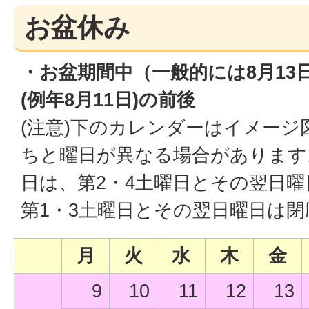
お盆休み
・お盆期間中（一般的には8月13
(例年8月11日)の前後
(注意)下のカレンダーはイメー
ちと曜日が異なる場合があります
日は、第2・4土曜日とその翌日
第1・3土曜日とその翌日曜日は
月
火
水
木
金
9
10
11
12
13