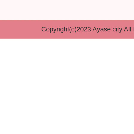
Copyright(c)2023 Ayase city All