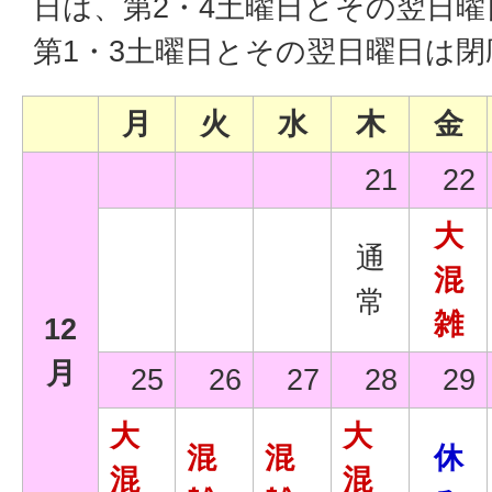
日は、第2・4土曜日とその翌日
第1・3土曜日とその翌日曜日は
月
火
水
木
金
21
22
大
通
混
常
雑
12
月
25
26
27
28
29
大
大
混
混
休
混
混