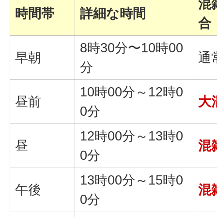
混
時間帯
詳細な時間
合
8時30分〜10時00
早朝
通
分
10時00分～12時0
昼前
大
0分
12時00分～13時0
昼
混
0分
13時00分～15時0
午後
混
0分