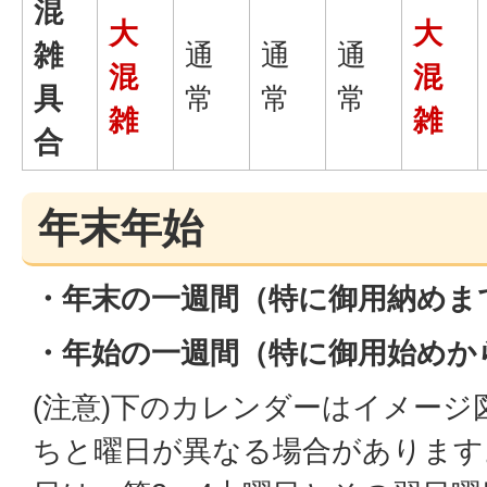
混
大
大
雑
通
通
通
混
混
具
常
常
常
雑
雑
合
年末年始
・年末の一週間（特に御用納めま
・年始の一週間（特に御用始めか
(注意)下のカレンダーはイメー
ちと曜日が異なる場合があります