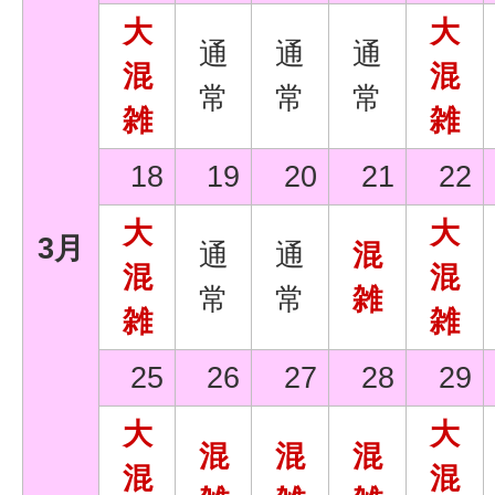
大
大
通
通
通
混
混
常
常
常
雑
雑
18
19
20
21
22
大
大
3月
通
通
混
混
混
常
常
雑
雑
雑
25
26
27
28
29
大
大
混
混
混
混
混