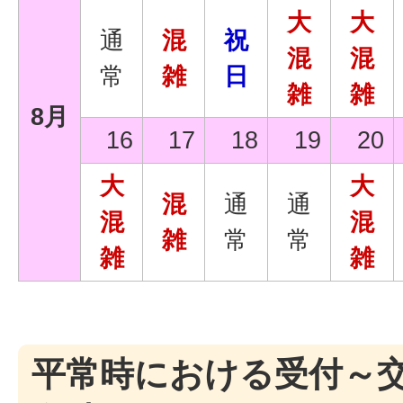
大
大
通
混
祝
混
混
常
雑
日
雑
雑
8月
16
17
18
19
20
大
大
混
通
通
混
混
雑
常
常
雑
雑
平常時における受付～