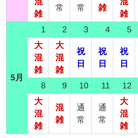
混
混
常
常
雑
雑
雑
1
2
3
4
5
大
大
祝
祝
祝
混
混
日
日
日
雑
雑
5月
8
9
10
11
12
大
大
混
通
通
混
混
雑
常
常
雑
雑