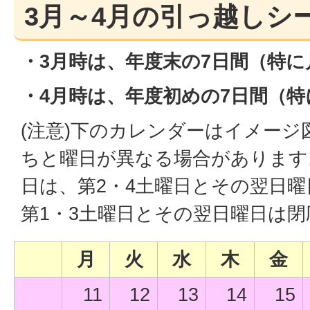
3月～4月の引っ越しシ
・3月時は、年度末の7日間（特に
・4月時は、年度初めの7日間（
(注意)下のカレンダーはイメー
ちと曜日が異なる場合があります
日は、第2・4土曜日とその翌日
第1・3土曜日とその翌日曜日は
月
火
水
木
金
11
12
13
14
15