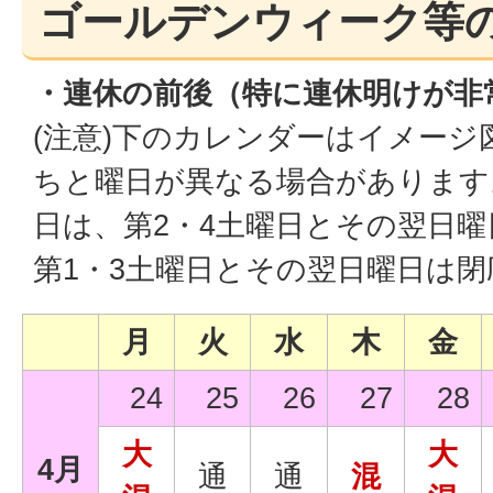
ゴールデンウィーク等
・連休の前後（特に連休明けが非
(注意)下のカレンダーはイメー
ちと曜日が異なる場合があります
日は、第2・4土曜日とその翌日
第1・3土曜日とその翌日曜日は
月
火
水
木
金
24
25
26
27
28
大
大
4月
通
通
混