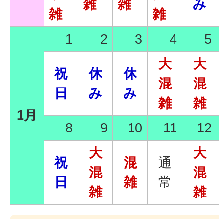
雑
雑
み
雑
雑
1
2
3
4
5
大
大
祝
休
休
混
混
日
み
み
雑
雑
1月
8
9
10
11
12
大
大
祝
混
通
混
混
日
雑
常
雑
雑