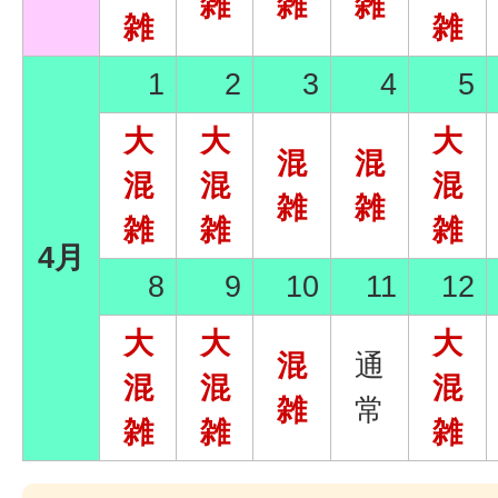
雑
雑
雑
雑
雑
1
2
3
4
5
大
大
大
混
混
混
混
混
雑
雑
雑
雑
雑
4月
8
9
10
11
12
大
大
大
混
通
混
混
混
雑
常
雑
雑
雑