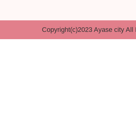
Copyright(c)2023 Ayase city All