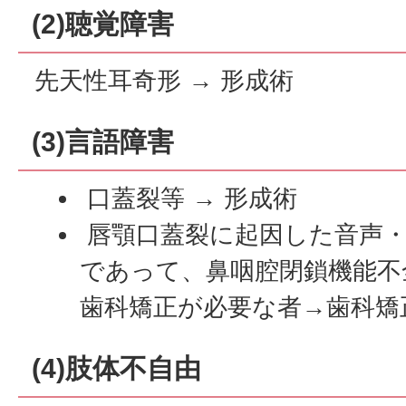
(2)聴覚障害
先天性耳奇形 → 形成術
(3)言語障害
口蓋裂等 → 形成術
唇顎口蓋裂に起因した音声・
であって、鼻咽腔閉鎖機能不
歯科矯正が必要な者→歯科矯
(4)肢体不自由