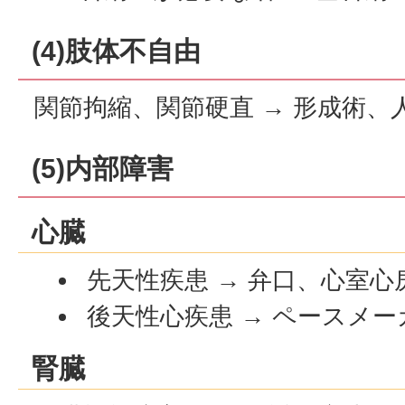
(4)肢体不自由
関節拘縮、関節硬直 → 形成術、
(5)内部障害
心臓
先天性疾患 → 弁口、心室
後天性心疾患 → ペースメ
腎臓