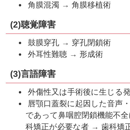
角膜混濁 → 角膜移植術
(2)聴覚障害
鼓膜穿孔 → 穿孔閉鎖術
外耳性難聴 → 形成術
(3)言語障害
外傷性又は手術後に生じる発
唇顎口蓋裂に起因した音声・
であって鼻咽腔閉鎖機能不全
科矯正が必要な者 → 歯科矯