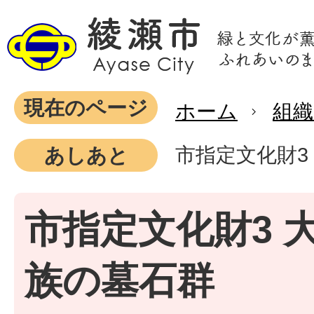
現在のページ
ホーム
組織
市指定文化財3
あしあと
市指定文化財3 
族の墓石群