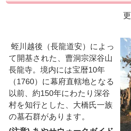
更
蛭川越後（長龍道安）によっ
て開基された、曹洞宗深谷山
長龍寺。境内には宝暦10年
（1760）に幕府直轄地となる
以前、約150年にわたり深谷
村を知行とした、大橋氏一族
の墓石群があります。