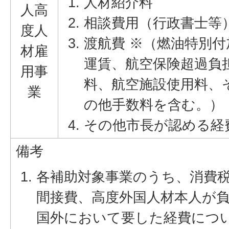
人材紹介料
人高
相談費用（行政書士等
度人
渡航費 ※（燃油特別付
材雇
運賃、航空保険超過負
用事
料、航空施設使用料、
業
の他手数料を含む。）
その他市長が認める経
備考
各補助対象事業のうち、消費
間接費、高度外国人材本人が
国外において要した経費につ