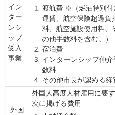
イン
渡航費 ※（燃油特別付
ター
運賃、航空保険超過負
ンシ
料、航空施設使用料、
ップ
の他手数料を含む。）
受入
宿泊費
事業
インターンシップ仲介
数料
その他市長が認める経
外国人高度人材雇用に要
次に掲げる費用
外国