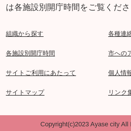
は各施設別開庁時間をご覧くださ
組織から探す
各種連
各施設別開庁時間
市への
サイトご利用にあたって
個人情
サイトマップ
リンク
Copyright(c)2023 Ayase city All