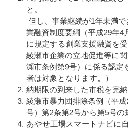
と。
但し、事業継続が1年未満で
業融資制度要綱（平成29年4
に規定する創業支援融資を受
綾瀬市企業の立地促進等に関
瀬市条例第9号）に係る認定
者は対象となります。）
納期限の到来した市税を完
綾瀬市暴力団排除条例（平成
号）第2条第2号から第5号
あやせ工場スマートナビに