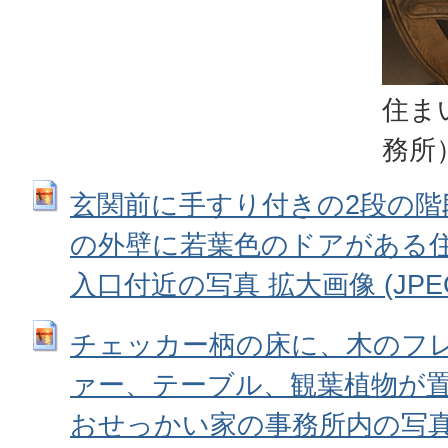
住ま
務所
玄関前に手すり付きの2段の階
の外壁に若葉色のドアがある
入口付近の写真 拡大画像 (JPEG: 
チェッカー柄の床に、木のフ
ァー、テーブル、観葉植物が
おせっかい家の事務所内の写真 拡