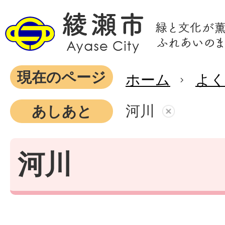
現在のページ
ホーム
よ
河川
あしあと
河川