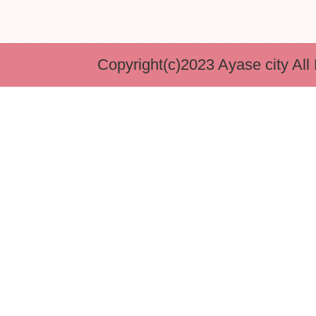
Copyright(c)2023 Ayase city All