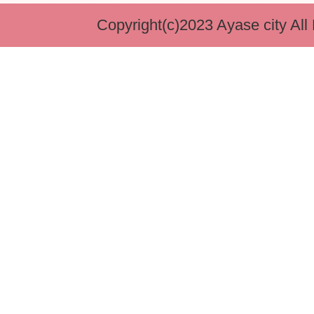
Copyright(c)2023 Ayase city All