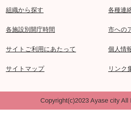
組織から探す
各種連
各施設別開庁時間
市への
サイトご利用にあたって
個人情
サイトマップ
リンク
Copyright(c)2023 Ayase city All