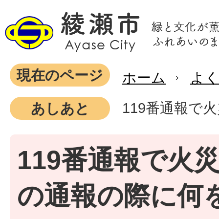
現在のページ
ホーム
よ
119番通報で
あしあと
119番通報で火
の通報の際に何