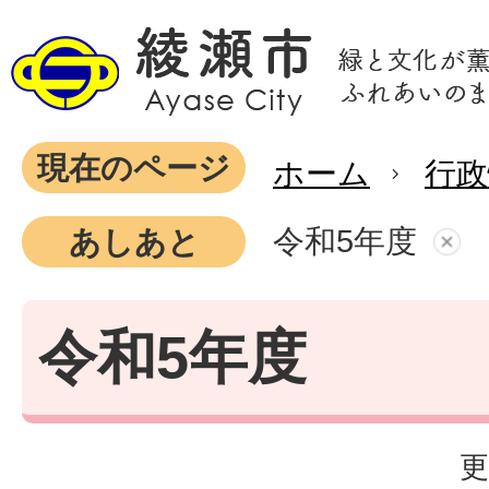
現在のページ
ホーム
行政
令和5年度
あしあと
令和5年度
更