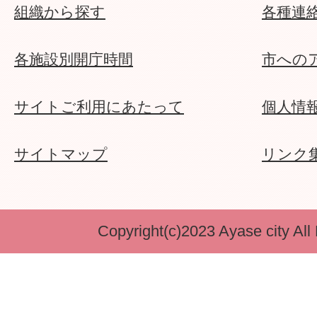
組織から探す
各種連
各施設別開庁時間
市への
サイトご利用にあたって
個人情
サイトマップ
リンク
Copyright(c)2023 Ayase city All