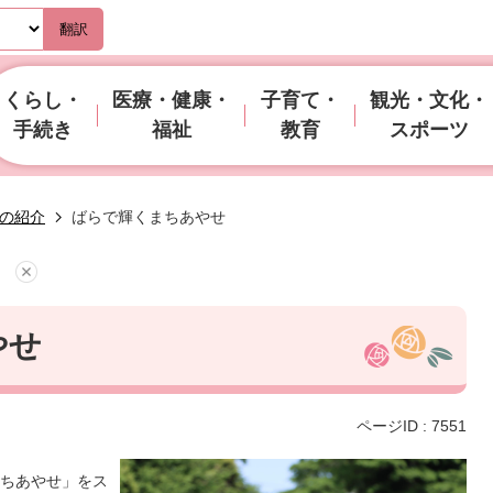
翻訳
くらし・
医療・健康・
子育て・
観光・文化・
手続き
福祉
教育
スポーツ
の紹介
ばらで輝くまちあやせ
やせ
ページID :
7551
ちあやせ」をス