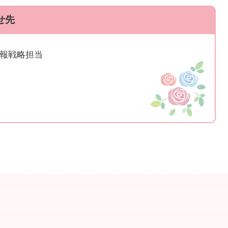
せ先
広報戦略担当