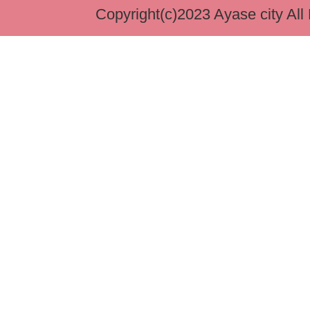
Copyright(c)2023 Ayase city All