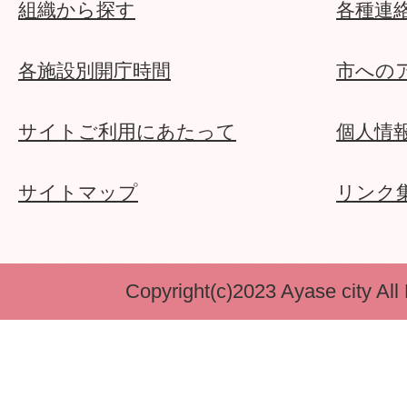
組織から探す
各種連
各施設別開庁時間
市への
サイトご利用にあたって
個人情
サイトマップ
リンク
Copyright(c)2023 Ayase city All