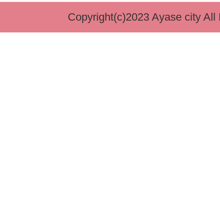
ル・タープ等）は設置しても
Copyright(c)2023 Ayase city All
城山・綾南公園炊事棟の利用
等でキャンセルする時はどう
城山・綾南公園炊事棟の利用
ンセル待ちはできますか。
城山・綾南公園炊事棟の利用
の申し込みはできますか。