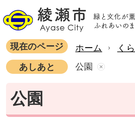
現在のページ
ホーム
く
公園
あしあと
公園