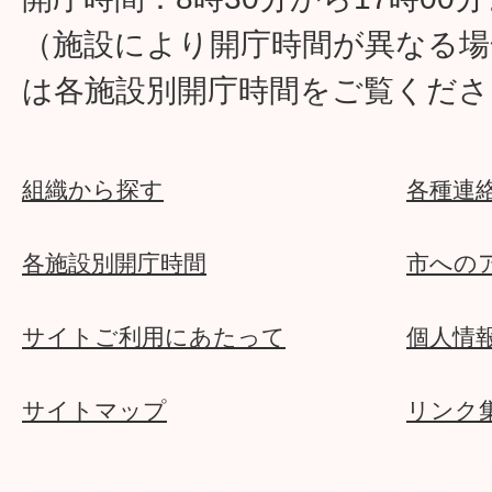
（施設により開庁時間が異なる場
市内の公園で無人航空機（ド
は各施設別開庁時間をご覧くださ
いいですか。
組織から探す
各種連
城山・綾南公園以外にもバー
はありますか。
各施設別開庁時間
市への
サイトご利用にあたって
個人情
城山・綾南公園炊事棟では何
か。
サイトマップ
リンク
城山・綾南公園炊事棟では日