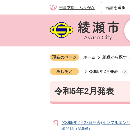
閲覧支援・ふりがな
現在のページ
ホーム
組織から探す
あしあと
令和5年2月発表
令和5年2月発表
(令和5年2月27日発表)インフルエン
級閉鎖（第6報）