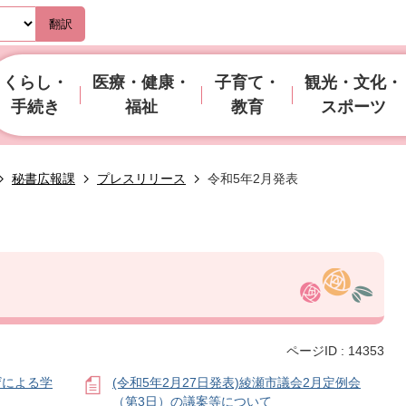
翻訳
くらし・
医療・健康・
子育て・
観光・文化・
手続き
福祉
教育
スポーツ
秘書広報課
プレスリリース
令和5年2月発表
ページID :
14353
ザによる学
(令和5年2月27日発表)綾瀬市議会2月定例会
（第3日）の議案等について