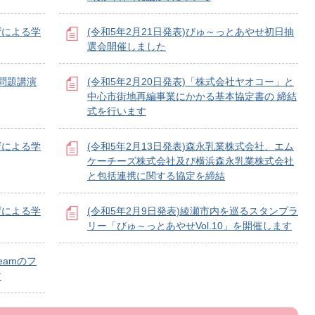
ザによる学
(令和5年2月21日発表)びゅ～っとあやせ初日抽
選会開催しました
地問題講演
(令和5年2月20日発表)「株式会社ヤオコー」と
中心市街地再編事業にかかる基本協定書の 締結
式を行います
ザによる学
(令和5年2月13日発表)森永乳業株式会社、エム
ケーチーズ株式会社及び横浜森永乳業株式会社
と包括連携に関する協定を締結
ザによる学
(令和5年2月9日発表)綾瀬市内を巡るスタンプラ
リー「びゅ～っとあやせVol.10」を開催します
Teamのフ
す