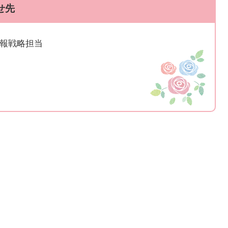
せ先
広報戦略担当