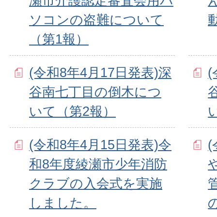
瀬市介護認定審査会用パ
ソコンの盗難について
（第1報）
(令和8年4月17日発表)深
谷南七丁目の倒木につ
いて（第2報）
(令和8年4月15日発表)令
和8年度綾瀬市少年消防
クラブの入会式を実施
しました。