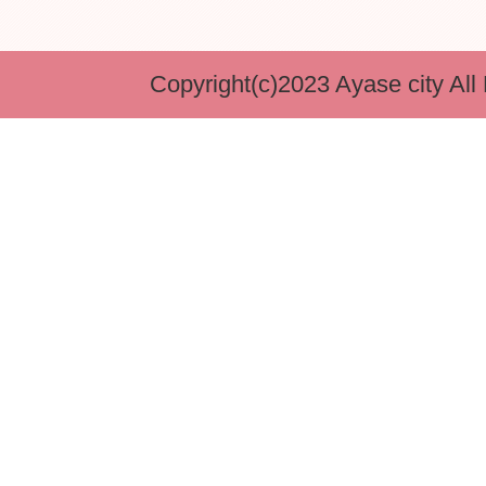
Copyright(c)2023 Ayase city All