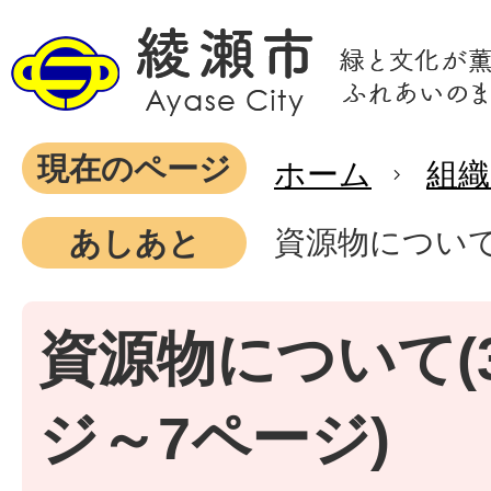
現在のページ
ホーム
組織
資源物について
あしあと
資源物について(
ジ～7ページ)