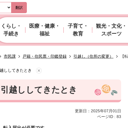
翻訳
くらし・
医療・健康・
子育て・
観光・文化・
手続き
福祉
教育
スポーツ
市民課
戸籍・住民票・印鑑登録
引越し（住所の変更）
【
越ししてきたとき
ら引越ししてきたとき
更新日：2025年07月01日
ページID :
83
、転入届出が必要です。