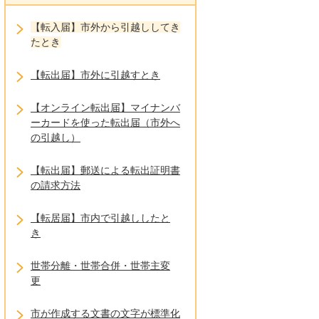
【転入届】市外から引越ししてき
たとき
【転出届】市外に引越すとき
【オンライン転出届】マイナンバ
ーカードを使った転出届（市外へ
の引越し）
【転出届】郵送による転出証明書
の請求方法
【転居届】市内で引越ししたと
き
世帯分離・世帯合併・世帯主変
更
市が作成する文書の文字が標準化