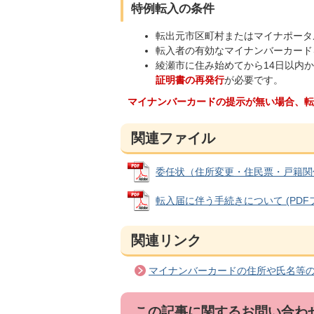
特例転入の条件
転出元市区町村またはマイナポータ
転入者の有効なマイナンバーカード
綾瀬市に住み始めてから14日以内
証明書の再発行
が必要です。
マイナンバーカードの提示が無い場合、転
関連ファイル
委任状（住所変更・住民票・戸籍関係） (
転入届に伴う手続きについて (PDFファイ
関連リンク
マイナンバーカードの住所や氏名等
この記事に関するお問い合わ