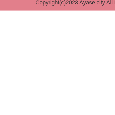
Copyright(c)2023 Ayase city All