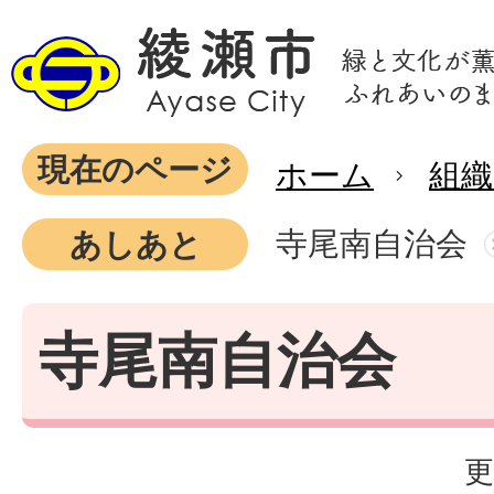
現在のページ
ホーム
組織
寺尾南自治会
あしあと
寺尾南自治会
更