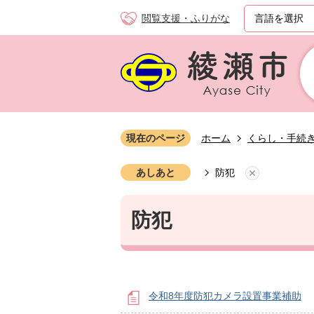
閲覧支援・ふりがな
現在のページ
ホーム
くらし・手続
あしあと
防犯
防犯
令和8年度防犯カメラ設置事業補助