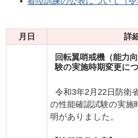
着陸訓練の公表について（令和
月日
詳
回転翼哨戒機（能力
験の実施時期変更に
令和3年2月22日防衛
の性能確認試験の実施
明がありました。