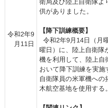
衛局及び陸上自衛隊よ
供がありました。
【降下訓練概要】
令和2年9
令和2年9月14日（月
月11日
曜日）に、陸上自衛隊が米
機を利用して、陸上自
おいて降下訓練を実施
自衛隊員の米軍機への
木航空基地を使用する
【関連リンク】