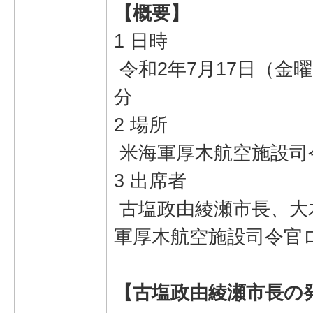
【概要】
1 日時
令和2年7月17日（金曜
分
2 場所
米海軍厚木航空施設司
3 出席者
古塩政由綾瀬市長、大
軍厚木航空施設司令官
【古塩政由綾瀬市長の