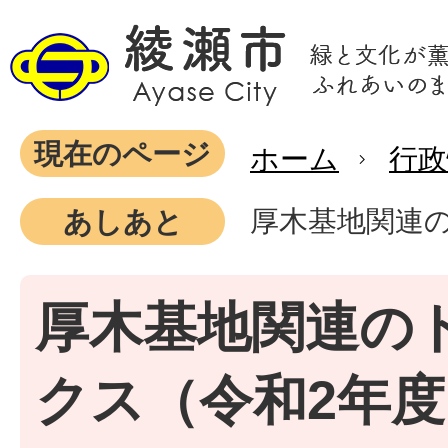
現在のページ
ホーム
行政
厚木基地関連
あしあと
厚木基地関連の
クス（令和2年度