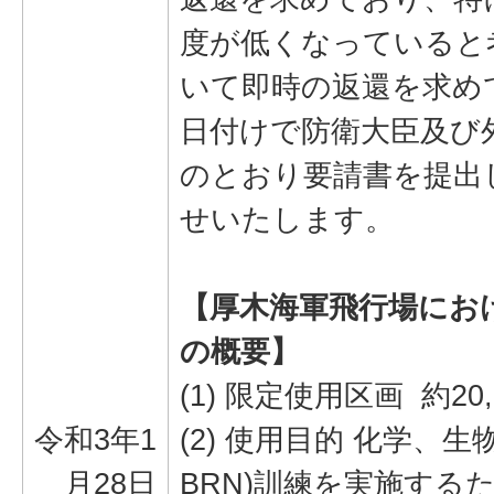
度が低くなっていると
いて即時の返還を求め
日付けで防衛大臣及び
のとおり要請書を提出
せいたします。
【厚木海軍飛行場にお
の概要】
(1) 限定使用区画 約20
令和3年1
(2) 使用目的 化学、
月28日
BRN)訓練を実施する