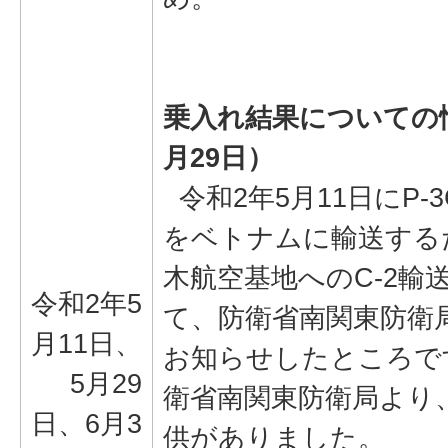
乗入れ結果についての
月29日）
令和2年5月11日にP-
をベトナムに輸送する
木航空基地へのC-2輸
令和2年5
て、防衛省南関東防衛
月11日、
お知らせしたところです
5月29
衛省南関東防衛局より
日、6月3
供がありました。