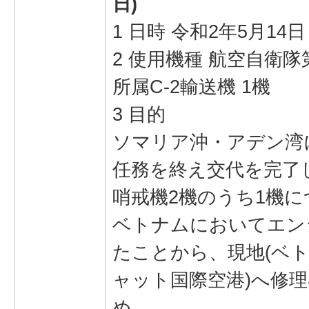
日)
1 日時 令和2年5月14日
2 使用機種 航空自衛隊
所属C-2輸送機 1機
3 目的
ソマリア沖・アデン湾
任務を終え交代を完了し
哨戒機2機のうち1機
ベトナムにおいてエン
たことから、現地(ベ
ャット国際空港)へ修
め。