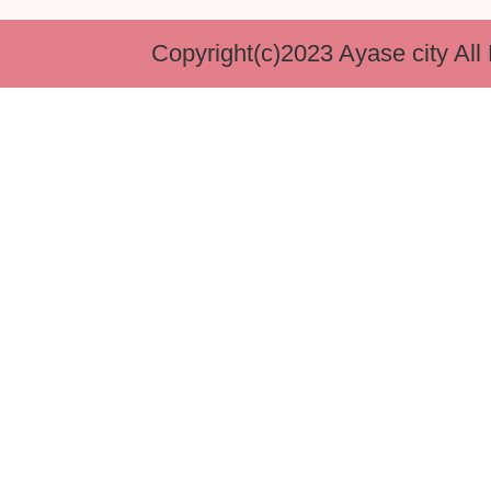
Copyright(c)2023 Ayase city All