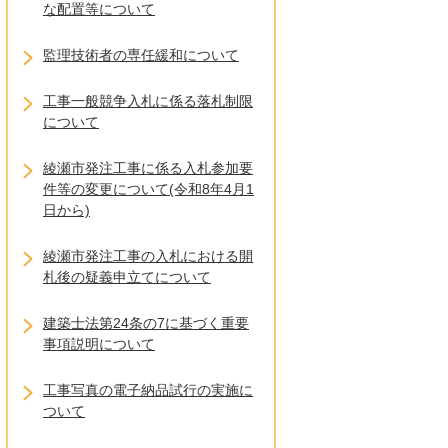
な配置等について
監理技術者の専任緩和について
工事一般競争入札に係る落札制限
について
綾瀬市発注工事に係る入札参加要
件等の変更について(令和8年4月1
日から)
綾瀬市発注工事の入札における開
札後の疑義申立てについて
建築士法第24条の7に基づく重要
事項説明について
工事写真の電子納品試行の実施に
ついて