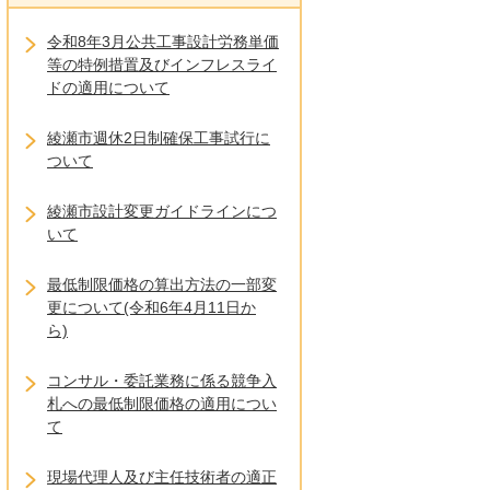
令和8年3月公共工事設計労務単価
等の特例措置及びインフレスライ
ドの適用について
綾瀬市週休2日制確保工事試行に
ついて
綾瀬市設計変更ガイドラインにつ
いて
最低制限価格の算出方法の一部変
更について(令和6年4月11日か
ら)
コンサル・委託業務に係る競争入
札への最低制限価格の適用につい
て
現場代理人及び主任技術者の適正