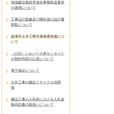
地域建設業経営強化事務取扱要領
の適用について
工事設計図書及び開札後の設計書
閲覧について
綾瀬市土木工事共通基礎単価につ
いて
（公社）シルバー人材センターと
の契約内容の公表について
電子保証について
公共工事の建設リサイクル法関
係
建設工事の入札時における入札金
額内訳書の取扱いについて