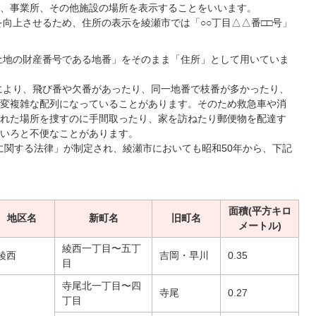
、事業所、その他施設の場所を表示することをいいます。
向上させるため、住所の表示を綾瀬市では「○○丁目△△番□□号」
土地の財産番号である地番」をそのまま「住所」として用いていま
により、飛び番や欠番があったり、同一地番で枝番が多かったり、
変複雑な配列になっていることがあります。そのため救急車や消
れた場所を捜すのに手間取ったり、家を訪ねたり郵便物を配達す
いろと不便なことがあります。
に関する法律」が制定され、綾瀬市においても昭和50年から、下記
面積(平方キロ
地区名
新町名
旧町名
メートル)
綾西一丁目〜五丁
綾西
吉岡・早川
0.35
目
寺尾北一丁目〜四
寺尾
0.27
丁目