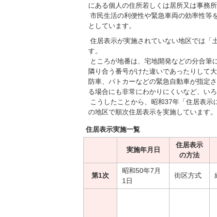
にある個人の住所若しくは居所又は事務所
市民生活の利便性や緊急車両の効率性等を
としています。
住居表示が実施されていない地区では「
す。
ところが地番は、宅地開発などの分合筆
隣り合う番号がけた違いであったりして大
防車、パトカーなどの緊急自動車が指定さ
る場合にも非常にわかりにくいなど、いろ
こうしたことから、昭和37年「住居表示
の地区で順次住居表示を実施しています。
住居表示実施一覧
住居表示
実施年月日
の方法
昭和50年7月
第1次
街区方式
1日