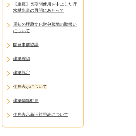
【重複】長期間使用を中止した貯
水槽水道の再開にあたって
周知の埋蔵文化財包蔵地の取扱い
について
開発事前協議
建築確認
建築協定
住居表示について
建築物異動届
住居表示新旧対照表について