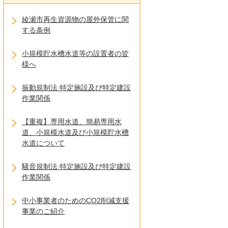
綾瀬市再生資源物の屋外保管に関
する条例
小規模貯水槽水道等の設置者の皆
様へ
振動規制法 特定施設及び特定建設
作業関係
【重複】専用水道、簡易専用水
道、小規模水道及び小規模貯水槽
水道について
騒音規制法 特定施設及び特定建設
作業関係
中小事業者のためのCO2削減支援
事業のご紹介