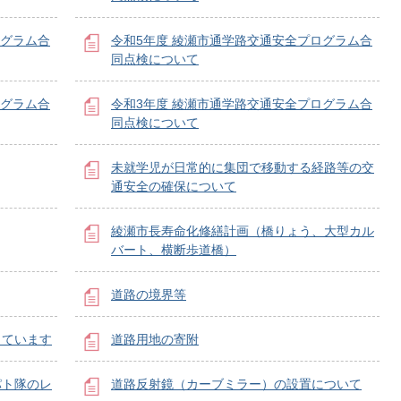
ログラム合
令和5年度 綾瀬市通学路交通安全プログラム合
同点検について
ログラム合
令和3年度 綾瀬市通学路交通安全プログラム合
同点検について
未就学児が日常的に集団で移動する経路等の交
通安全の確保について
綾瀬市長寿命化修繕計画（橋りょう、大型カル
バート、横断歩道橋）
道路の境界等
しています
道路用地の寄附
パト隊のレ
道路反射鏡（カーブミラー）の設置について