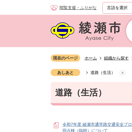
閲覧支援・ふりがな
現在のページ
ホーム
組織から探す
あしあと
道路（生活）
道路（生活）
令和7年度 綾瀬市通学路交通安全プ
同点検（臨時）について