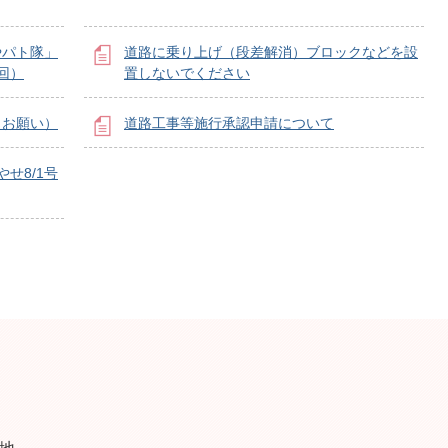
やパト隊」
道路に乗り上げ（段差解消）ブロックなどを設
回）
置しないでください
（お願い）
道路工事等施行承認申請について
せ8/1号