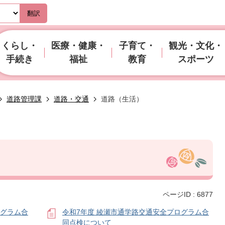
翻訳
くらし・
医療・健康・
子育て・
観光・文化・
手続き
福祉
教育
スポーツ
道路管理課
道路・交通
道路（生活）
ページID :
6877
ログラム合
令和7年度 綾瀬市通学路交通安全プログラム合
同点検について