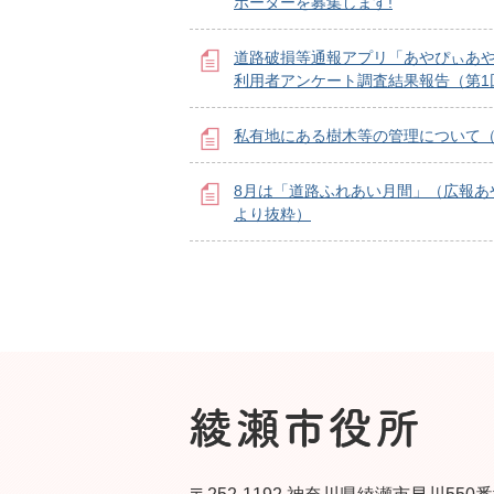
ポーターを募集します!
道路破損等通報アプリ「あやぴぃあ
利用者アンケート調査結果報告（第1
私有地にある樹木等の管理について
8月は「道路ふれあい月間」（広報あや
より抜粋）